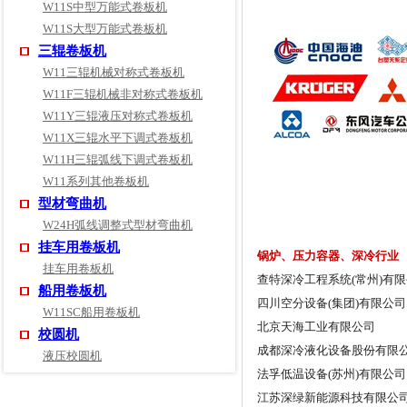
W11S中型万能式卷板机
W11S大型万能式卷板机
三辊卷板机
W11三辊机械对称式卷板机
W11F三辊机械非对称式卷板机
W11Y三辊液压对称式卷板机
W11X三辊水平下调式卷板机
W11H三辊弧线下调式卷板机
W11系列其他卷板机
型材弯曲机
W24H弧线调整式型材弯曲机
挂车用卷板机
锅炉、压力容器、深冷行业
挂车用卷板机
查特深冷工程系统(常州)有
船用卷板机
四川空分设备(集团)有限公司
W11SC船用卷板机
北京天海工业有限公司
校圆机
成都深冷液化设备股份有限
液压校圆机
法孚低温设备(苏州)有限公司
江苏深绿新能源科技有限公