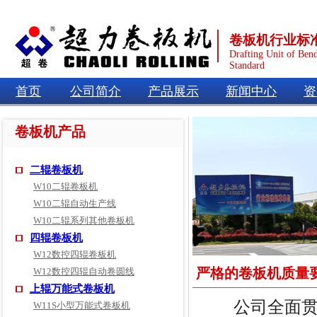
卷板机行业标
Drafting Unit of Ben
Standard
首页
公司简介
产品展示
新闻中心
资
卷板机产品
二辊卷板机
W10二辊卷板机
W10二辊自动生产线
W10二辊系列其他卷板机
四辊卷板机
W12数控四辊卷板机
严格的卷板机质量
W12数控四辊自动卷圆线
上辊万能式卷板机
公司全面贯彻执
W11S小型万能式卷板机