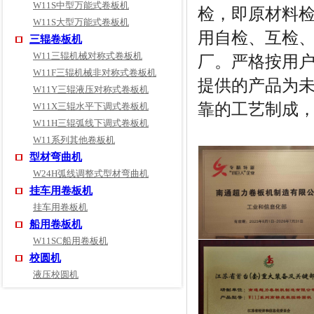
W11S中型万能式卷板机
检，即原材料
W11S大型万能式卷板机
用自检、互检
三辊卷板机
W11三辊机械对称式卷板机
厂。严格按用
W11F三辊机械非对称式卷板机
提供的产品为
W11Y三辊液压对称式卷板机
靠的工艺制成
W11X三辊水平下调式卷板机
W11H三辊弧线下调式卷板机
W11系列其他卷板机
型材弯曲机
W24H弧线调整式型材弯曲机
挂车用卷板机
挂车用卷板机
船用卷板机
W11SC船用卷板机
校圆机
液压校圆机