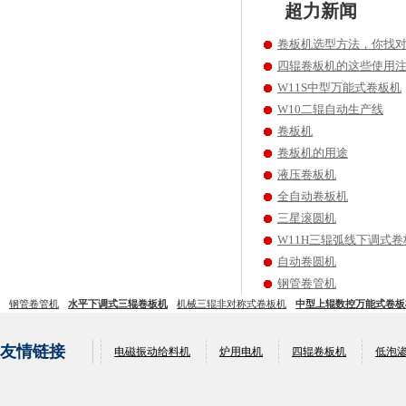
超力新闻
卷板机选型方法，你找
四辊卷板机的这些使用
W11S中型万能式卷板机
W10二辊自动生产线
卷板机
卷板机的用途
液压卷板机
全自动卷板机
三星滚圆机
W11H三辊弧线下调式卷
自动卷圆机
钢管卷管机
钢管卷管机
水平下调式三辊卷板机
机械三辊非对称式卷板机
中型上辊数控万能式卷板
友情链接
电磁振动给料机
炉用电机
四辊卷板机
低泡