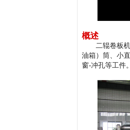
概述
二辊卷板机除
油箱）筒、小
窗-冲孔等工件