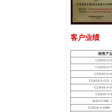
客户业绩
销售产
CLW10-3
×
CLW10-3
×
CLW10-3
×
1
CLW10-3
×
125
CLW10-3
×
1
CLW10-3
×
W10-3
×
500
（
CLW10-3
×
1000