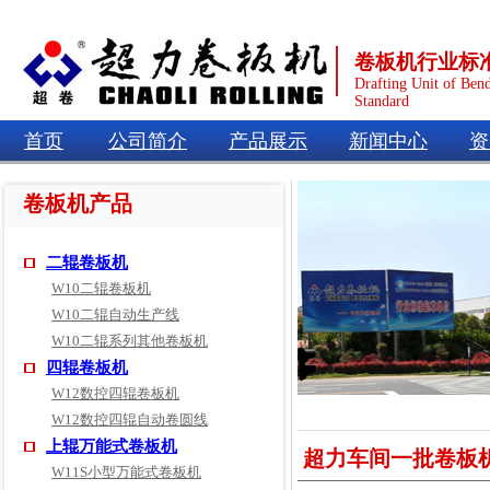
卷板机行业标
Drafting Unit of Ben
Standard
首页
公司简介
产品展示
新闻中心
资
卷板机产品
二辊卷板机
W10二辊卷板机
W10二辊自动生产线
W10二辊系列其他卷板机
四辊卷板机
W12数控四辊卷板机
W12数控四辊自动卷圆线
上辊万能式卷板机
超力车间一批卷板
W11S小型万能式卷板机