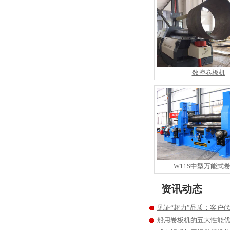
数控卷板机
W11S中型万能式
资讯动态
见证“超力”品质：客户
船用卷板机的五大性能