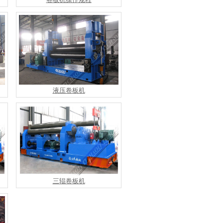
液压卷板机
三辊卷板机