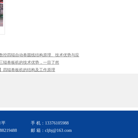
数控四辊自动卷圆线结构原理、技术优势与应
三辊卷板机的技术优势，一目了然
】四辊卷板机的结构及工作原理
非平
手 机：13376105988
8219488
邮 箱：cljbj@163.com