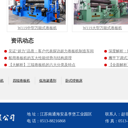
W11S中型万能式卷板机
W11S大型万能式卷板机
资讯动态
见证“超力”品质：客户代表探访超力卷板机制造车间
深度解析：
船用卷板机的五大性能优势与结构原理
用
水平下调式
【大解析】三辊卷板机的六大分类及特点
【全面解析
电机
四辊卷板机
低泡渗透剂
卧式镗铣床
地 址：江苏南通海安县李堡工业园区
联系人：赵
电 话：0513-88216868
传 真：0513-8